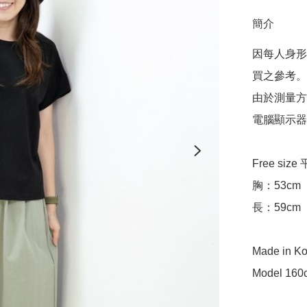
簡介
因每人身形
買之參考。

由於測量方
電腦顯示器
Free siz
胸：53cm

長：59cm

Made in Ko
Model 160c