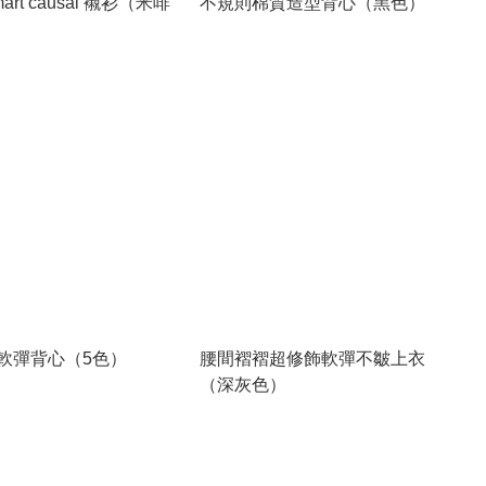
rt causal 襯衫（米啡
不規則棉質造型背心（黑色）
軟彈背心（5色）
腰間褶褶超修飾軟彈不皺上衣
（深灰色）