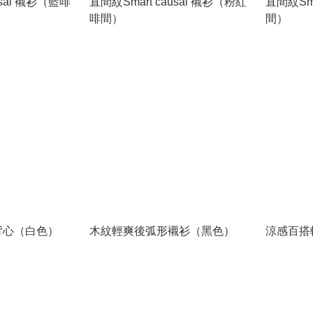
usal 襯衫（藍啡
直間紋Smart causal 襯衫（粉紅
直間紋Sma
啡間）
間）
背心（白色）
木紋輕爽後弧形襯衫（黑色）
涼感百搭