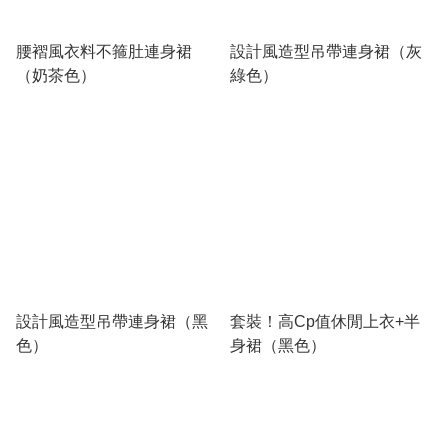
腰褶風衣料不箍肚連身裙
設計風造型吊帶連身裙（灰
（奶茶色）
綠色）
設計風造型吊帶連身裙（黑
套裝！高Cp值休閒上衣+半
色）
身裙（黑色）