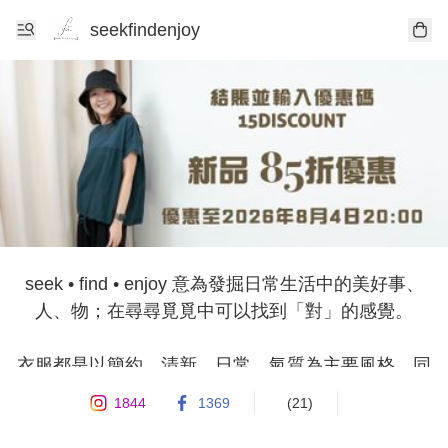
seekfindenjoy
seek • find • enjoy 意為發掘日常生活中的美好事、
人、物；在尋尋覓覓中可以找到「對」的感覺。

衣服都是以簡約，清新，日常，氣質為主要風格。同
時衣物、飾品以不同材質、線條呈現美感和對生活事
1844
1369
(21)
物的觀點，為追求生活美好，品味獨突的時代女性提
供更多樣化的選擇。