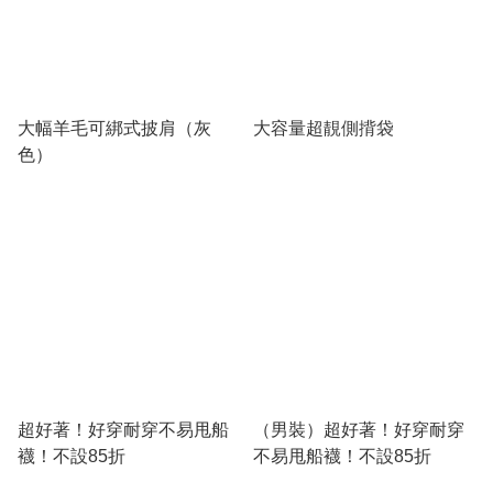
大幅羊毛可綁式披肩（灰
大容量超靚側揹袋
色）
超好著！好穿耐穿不易甩船
（男裝）超好著！好穿耐穿
襪！不設85折
不易甩船襪！不設85折