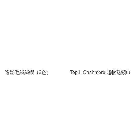
逢鬆毛絨絨帽（3色）
Top1! Cashmere 超軟熟頸巾