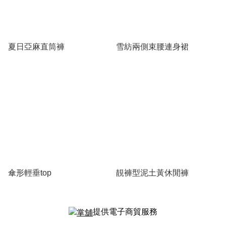
夏日亞麻直筒褲
雪紡兩側束腰連身裙
傘形輕垂top
靚褲型泥土黃休閒褲
提供電子商貿服務