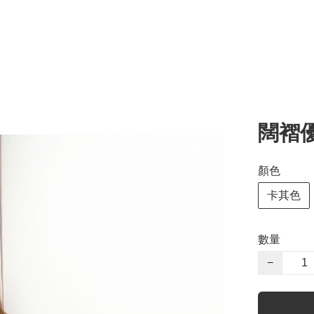
闊褶
顏色
卡其色
數量
−