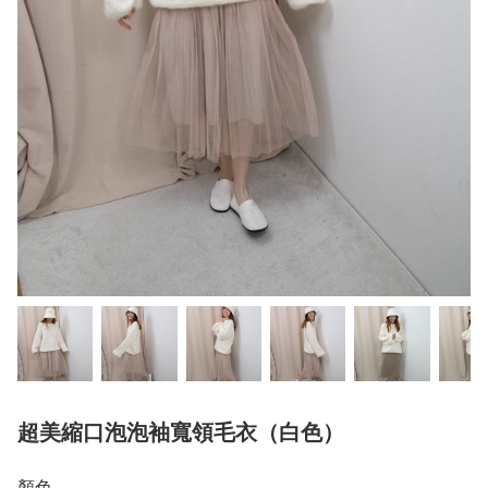
超美縮口泡泡袖寬領毛衣（白色）
顏色