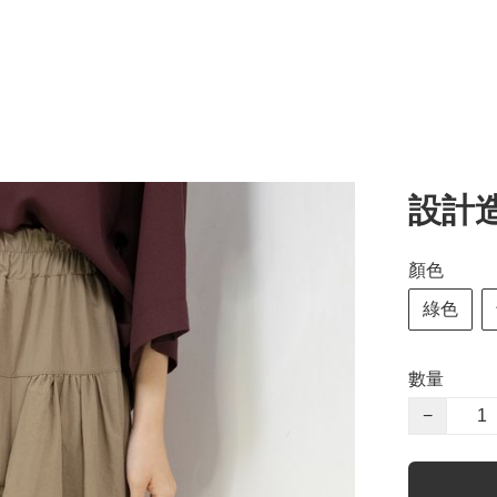
設計
顏色
綠色
數量
−