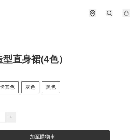
造型直身裙(4色）
卡其色
灰色
黑色
+
加至購物車