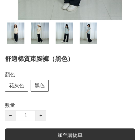
舒適棉質束腳褲（黑色）
顏色
花灰色
黑色
數量
−
+
加至購物車