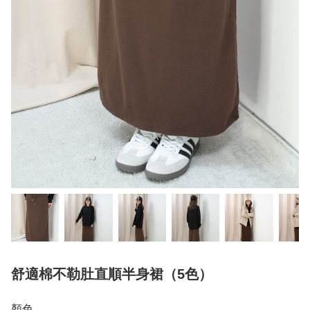
舒適棉不勒肚直順半身裙（5色）
顏色