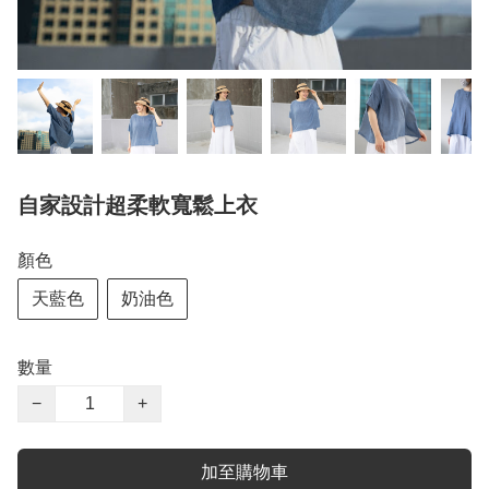
自家設計超柔軟寬鬆上衣
顏色
天藍色
奶油色
數量
−
+
加至購物車