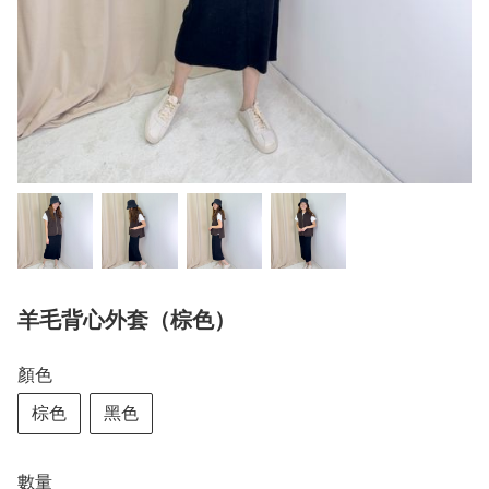
羊毛背心外套（棕色）
顏色
棕色
黑色
數量