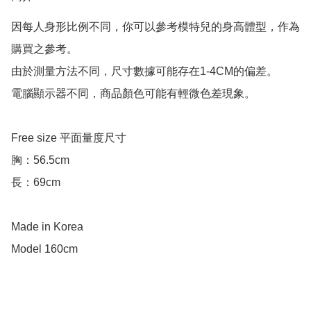
因每人身形比例不同，你可以參考模特兒的身高體型，作為
購買之參考。

由於測量方法不同，尺寸數據可能存在1-4CM的偏差。

電腦顯示器不同，商品顏色可能有輕微色差現象。

Free size 平面量度尺寸

胸：56.5cm

長：69cm

Made in Korea

Model 160cm