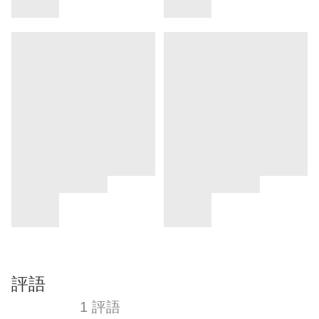
評語
1 評語