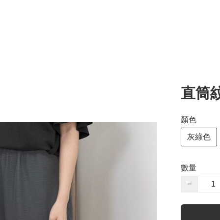
直筒
顏色
灰綠色
數量
−