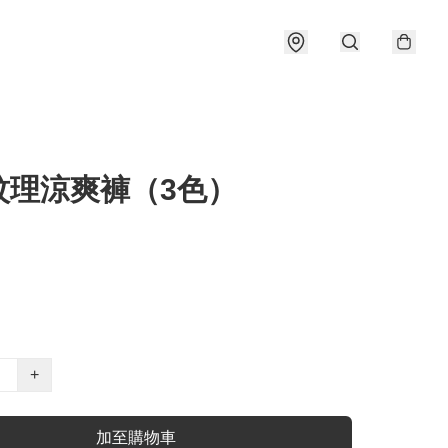
紋理涼爽褲（3色）
+
加至購物車