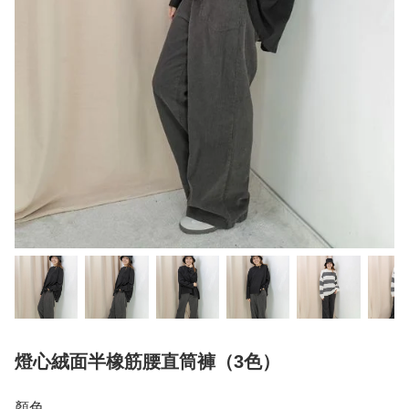
燈心絨面半橡筋腰直筒褲（3色）
顏色