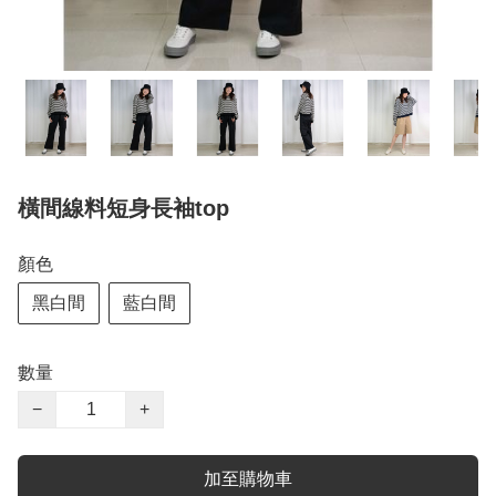
橫間線料短身長袖top
顏色
黑白間
藍白間
數量
−
+
加至購物車