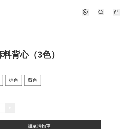
麻料背心（3色）
棕色
藍色
+
加至購物車