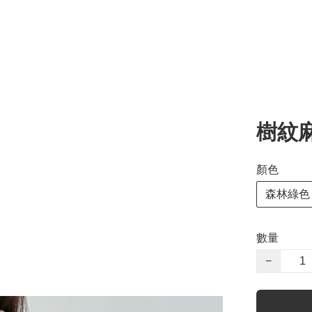
樹紋
顏色
森林綠色
數量
−