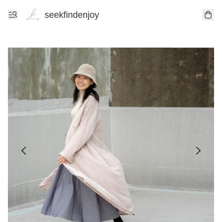
seekfindenjoy