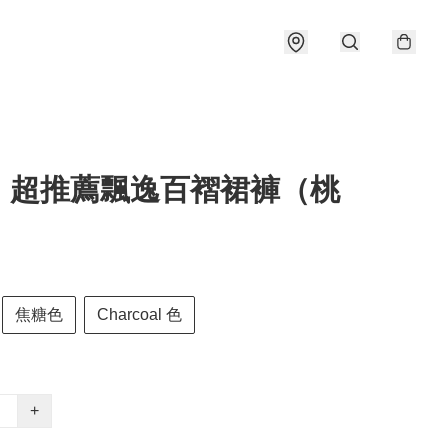
！超推薦飄逸百褶裙褲（桃
）
焦糖色
Charcoal 色
+