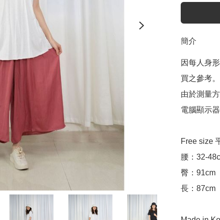
簡介
因每人身形
買之參考。

由於測量方
電腦顯示器
Free siz
腰：32-48c
臀：91cm

長：87cm

Made in Ko