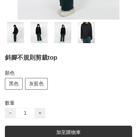
斜腳不規則剪裁top
顏色
黑色
灰藍色
數量
−
+
加至購物車