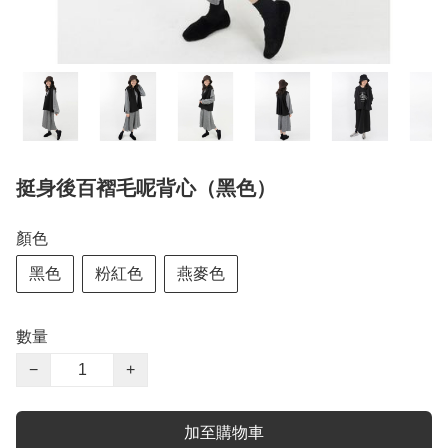
挺身後百褶毛呢背心（黑色）
顏色
黑色
粉紅色
燕麥色
數量
−
+
加至購物車