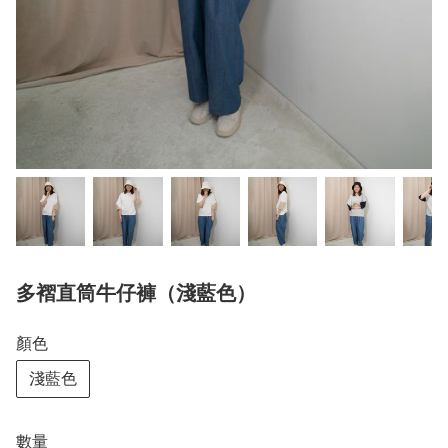
多褶直筒牛仔褲（淺藍色）
顏色
淺藍色
數量