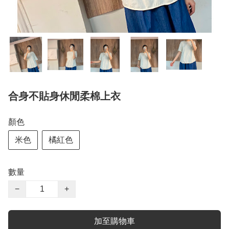
合身不貼身休閒柔棉上衣
顏色
米色
橘紅色
數量
−
+
加至購物車