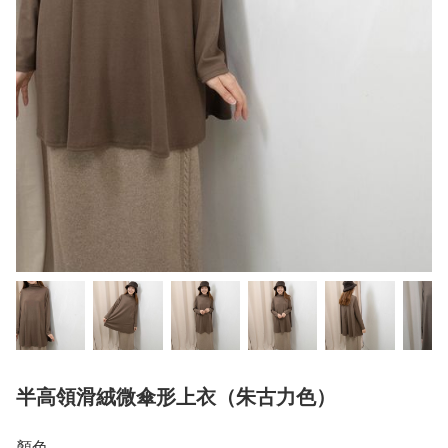
半高領滑絨微傘形上衣（朱古力色）
顏色